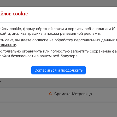
йлов cookie
Стихия
Природа
Технологии
Видео
айлы cookie, форму обратной связи и сервисы веб-аналитики (Я
сайта, анализа трафика и показа релевантной рекламы.
ь сайт, вы даёте согласие на обработку персональных данных в
альности
.
тоятельно ограничить или полностью запретить сохранение фай
ройки безопасности в вашем веб-браузере.
Сербия
Сремский округ
Согласиться и продолжить
г
С
Сремска-Митровица