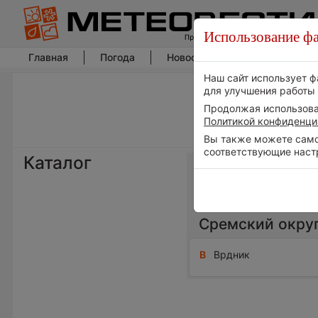
Использование фа
Главная
Погода
Новости погоды
Климат
Наш сайт использует ф
для улучшения работы 
Продолжая использоват
Политикой конфиденци
Вы также можете самос
соответствующие наст
Каталог
Весь мир
Сремский окру
В
Врдник