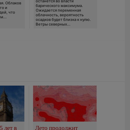
останется во власти
ая. Облаков
барического максимума.
го и
Ожидается переменная
дей, что
облачность, вероятность
м...
осадков будет близка к нулю.
Ветры северных...
5 лет в
Лето продолжит