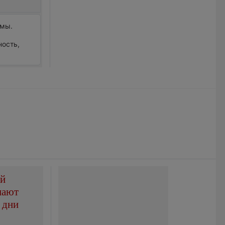
рмы.
ность,
ой
пают
 дни