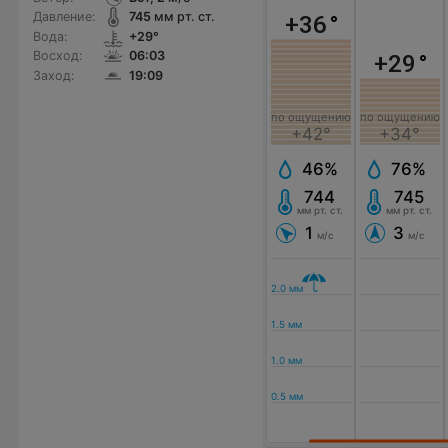
Давление:
745
мм рт. ст.
+36
°
Вода:
+29°
Восход:
06:03
+29
°
Заход:
19:09
по ощущению
по ощущению
+42°
+34°
46%
76%
744
745
мм рт. ст.
мм рт. ст.
1
3
м/с
м/с