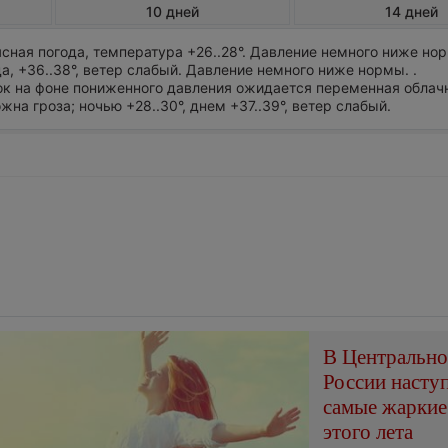
10 дней
14 дней
сная погода, температура +26..28°. Давление немного ниже но
а, +36..38°, ветер слабый. Давление немного ниже нормы. .
ток на фоне пониженного давления ожидается переменная облач
на гроза; ночью +28..30°, днем +37..39°, ветер слабый.
В Центральн
России насту
самые жаркие
этого лета