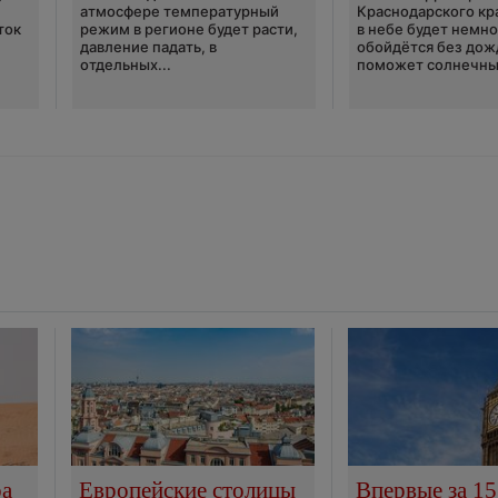
атмосфере температурный
Краснодарского кр
ток
режим в регионе будет расти,
в небе будет немно
давление падать, в
обойдётся без дож
отдельных...
поможет солнечны
ра
Европейские столицы
Впервые за 15