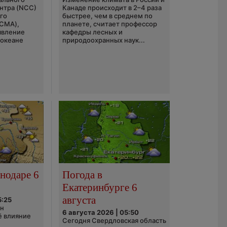
нтра (NCC)
Канаде происходит в 2–4 раза
го
быстрее, чем в среднем по
(CMA),
планете, считает профессор
явление
кафедры лесных и
 океане
природоохранных наук...
нодаре 6
Погода в
Екатеринбурге 6
августа
5:25
он
6 августа 2026 | 05:50
ё влияние
Сегодня Свердловская область
ю