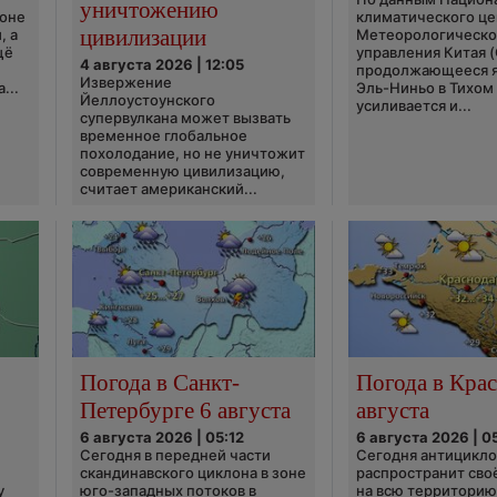
уничтожению
ионе
климатического це
цивилизации
, а
Метеорологическо
щё
управления Китая 
4 августа 2026 | 12:05
продолжающееся 
Извержение
...
Эль-Ниньо в Тихом
Йеллоустоунского
усиливается и...
супервулкана может вызвать
временное глобальное
похолодание, но не уничтожит
современную цивилизацию,
считает американский...
Погода в Санкт-
Погода в Крас
Петербурге 6 августа
августа
6 августа 2026 | 05:12
6 августа 2026 | 0
Сегодня в передней части
Сегодня антицикл
скандинавского циклона в зоне
распространит сво
у
юго-западных потоков в
на всю территори