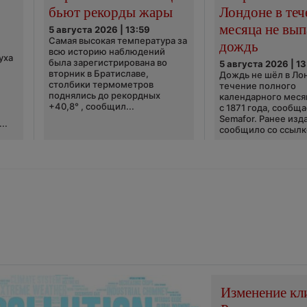
бьют рекорды жары
Лондоне в теч
месяца не вып
5 августа 2026 | 13:59
Самая высокая температура за
дождь
всю историю наблюдений
уха
была зарегистрирована во
5 августа 2026 | 13
вторник в Братиславе,
Дождь не шёл в Ло
столбики термометров
течение полного
поднялись до рекордных
календарного меся
+40,8° , сообщил...
с 1871 года, сообщ
Semafor. Ранее изда
..
сообщило со ссылко
Изменение кл