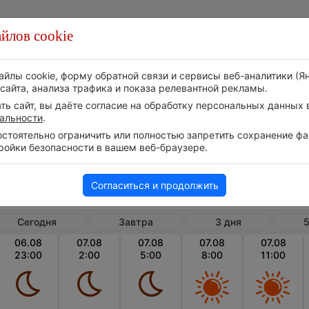
йлов cookie
Стихия
Природа
Технологии
Видео
айлы cookie, форму обратной связи и сервисы веб-аналитики (Я
сайта, анализа трафика и показа релевантной рекламы.
ь сайт, вы даёте согласие на обработку персональных данных в
альности
.
тоятельно ограничить или полностью запретить сохранение фай
ройки безопасности в вашем веб-браузере.
Китай
Чжаоц
Почасовой прогноз погоды в Чжаоцине
Согласиться и продолжить
Сегодня
Завтра
3 дня
5
06.08
07.08
07.08
07.08
07.08
23:00
2:00
5:00
8:00
11:00