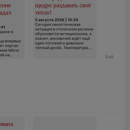
ение
щедро раздавать своё
адал
тепло!
5 августа 2026 | 10:35
Сегодня синоптическая
:41
ситуация в столичном регионе
ндоне в
обусловится антициклоном, а
значит, москвичей ждёт ещё
ца впервые
один погожий и довольно
ает портал
тёплый денёк. Температура...
ние Mirror
й на...
Ещё
имата