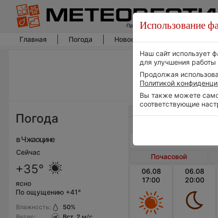
Использование фа
Главная
Погода
Новости погоды
Климат
Наш сайт использует ф
для улучшения работы 
Продолжая использоват
Политикой конфиденци
Вы также можете самос
соответствующие наст
Весь мир
Погода
в Чжаоцине
Сейчас
Почасовой
+35°
06.08
06.08
17:00
20:00
ясно
По ощущению +41°
Влажность:
50
%
Ветер:
Вст, 2
м/с