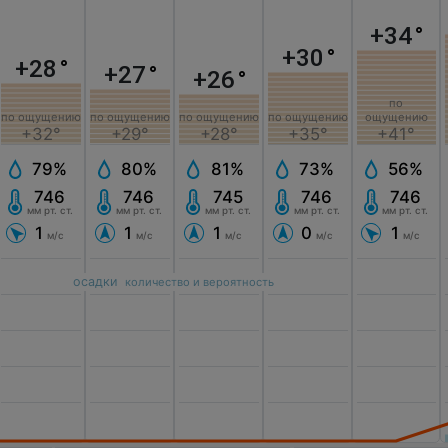
+34
°
+30
°
+28
°
+27
°
+26
°
по
по ощущению
по ощущению
по ощущению
ощущению
по ощущению
+32°
+29°
+35°
+41°
+28°
79%
80%
73%
56%
81%
746
746
746
746
745
мм рт. ст.
мм рт. ст.
мм рт. ст.
мм рт. ст.
мм рт. ст.
1
1
0
1
1
м/с
м/с
м/с
м/с
м/с
осадки
количество и вероятность