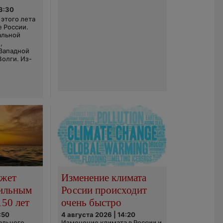
03:30
этого лета
е России.
альной
,
 Западной
Волги. Из-
ожет
Изменение климата
сильным
России происходит
150 лет
очень быстро
:50
4 августа 2026 | 14:20
ального
Изменение климата в России и