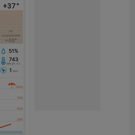
+37
°
по
ощущению
+46°
51%
743
мм рт. ст.
1
м/с