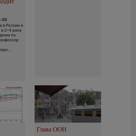
ходит
4:20
 в России и
 в 2–4 раза
еднем по
профессор
аук...
Глава ООН