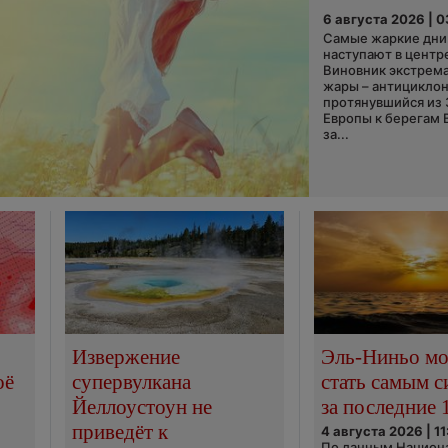
6 августа 2026 | 
Самые жаркие дни 
наступают в центр
Виновник экстрем
жары – антициклон
протянувшийся из
Европы к берегам 
за...
Извержение
Эль-Ниньо м
оё
супервулкана
стать самым 
Йеллоустоун не
за последние 
приведёт к
4 августа 2026 | 11
По данным Национ