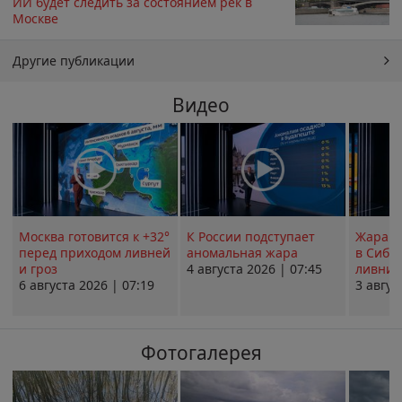
ИИ будет следить за состоянием рек в
Москве
Другие публикации
Видео
Москва готовится к +32°
К России подступает
Жара в
перед приходом ливней
аномальная жара
в Сиби
и гроз
4 августа 2026 | 07:45
ливни 
6 августа 2026 | 07:19
3 авгус
Фотогалерея