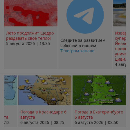
Лето продолжит щедро
Извер
раздавать своё тепло!
суперв
Следите за развитием
5 августа 2026 | 13:35
Йеллоу
событий в нашем
привед
Телеграм-канале
уничт
цивили
4 авгус
Погода в Краснодаре 6
Погода в Екатеринбурге
уста
августа
6 августа
08:12
6 августа 2026 | 08:25
6 августа 2026 | 08:50