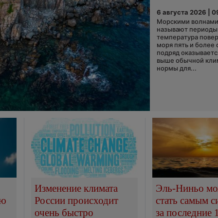
6 августа 2026 | 0
Морскими волнами
называют периоды,
температура пове
моря пять и более 
подряд оказываетс
выше обычной кли
нормы для...
Изменение климата
Эль-Ниньо м
сю
России происходит
стать самым 
очень быстро
за последние 