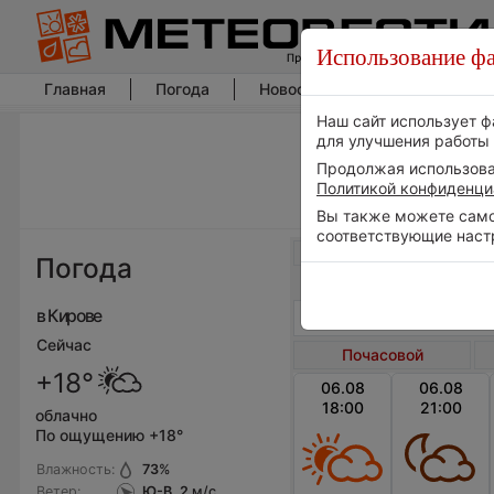
Использование фа
Главная
Погода
Новости погоды
Климат
Наш сайт использует ф
для улучшения работы 
Продолжая использоват
Политикой конфиденци
Вы также можете самос
соответствующие наст
Весь мир
Погода
в Кирове
Сейчас
Почасовой
+18°
06.08
06.08
18:00
21:00
облачно
По ощущению +18°
Влажность:
73
%
Ветер:
Ю-В, 2
м/с