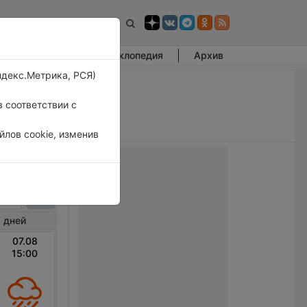
Фотогалерея
Энциклопедия
Архив
ндекс.Метрика, РСЯ)
 соответствии с
лов cookie, изменив
иров
 дней
07.08
15:00