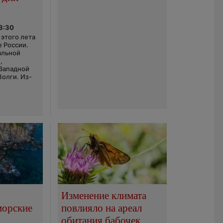
03:30
этого лета
е России.
альной
,
 Западной
Волги. Из-
Изменение климата
морские
повлияло на ареал
обитания бабочек