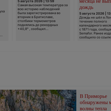
месяца не вып
5 августа 2026 | 13:59
Самая высокая температура за
дождь
всю историю наблюдений
уха
была зарегистрирована во
5 августа 2026 | 13
вторник в Братиславе,
Дождь не шёл в Ло
столбики термометров
течение полного
поднялись до рекордных
календарного меся
+40,8° , сообщил...
с 1871 года, сообщ
Semafor. Ранее изда
..
сообщило со ссылко
В Приморье
обнаружены 
волны тепла