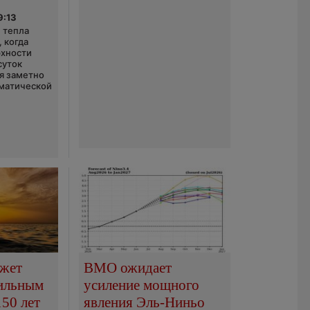
9:13
 тепла
 когда
рхности
суток
я заметно
матической
ожет
ВМО ожидает
сильным
усиление мощного
150 лет
явления Эль-Ниньо