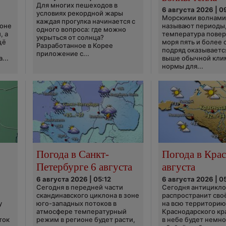
Для многих пешеходов в
6 августа 2026 | 0
условиях рекордной жары
Морскими волнами
каждая прогулка начинается с
ионе
называют периоды,
одного вопроса: где можно
, а
температура пове
укрыться от солнца?
щё
моря пять и более 
Разработанное в Корее
подряд оказываетс
приложение с...
...
выше обычной кли
нормы для...
Погода в Санкт-
Погода в Крас
Петербурге 6 августа
августа
6 августа 2026 | 05:12
6 августа 2026 | 0
Сегодня в передней части
Сегодня антицикл
скандинавского циклона в зоне
распространит сво
у
юго-западных потоков в
на всю территори
атмосфере температурный
Краснодарского кр
ток
режим в регионе будет расти,
в небе будет немно