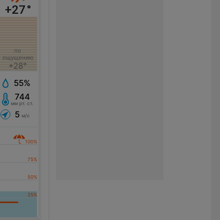
+27
°
по
ощущению
+28°
55%
744
мм рт. ст.
5
м/с