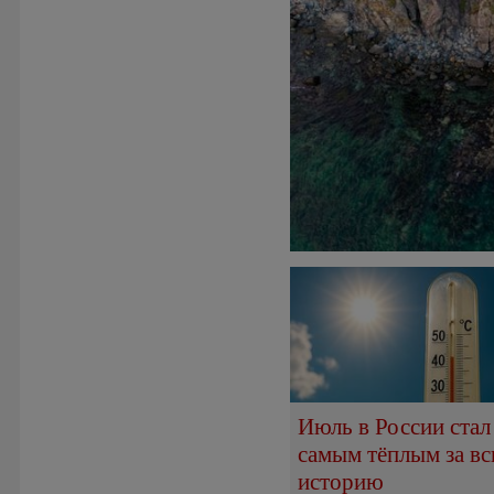
Июль в России стал
самым тёплым за в
историю