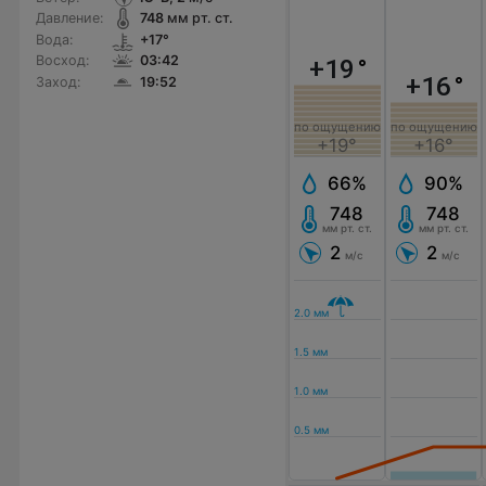
Давление:
748
мм рт. ст.
Вода:
+17°
Восход:
03:42
+19
°
+16
°
Заход:
19:52
по ощущению
по ощущению
+19°
+16°
66%
90%
748
748
мм рт. ст.
мм рт. ст.
2
2
м/с
м/с