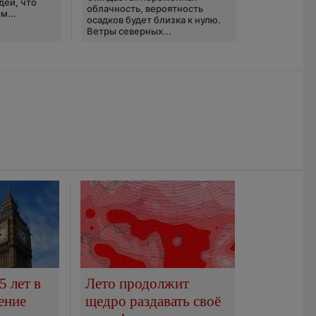
дей, что
облачность, вероятность
м...
осадков будет близка к нулю.
Ветры северных...
5 лет в
Лето продолжит
ение
щедро раздавать своё