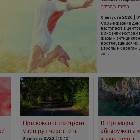
этого лета
6 августа 2026 | 
Самые жаркие дни 
наступают в центр
Виновник экстрем
жары – антициклон
протянувшийся из
Европы к берегам 
за...
Приложение построит
В Приморье
оё
маршрут через тень
обнаружены 
волны тепла
6 августа 2026 | 10:12