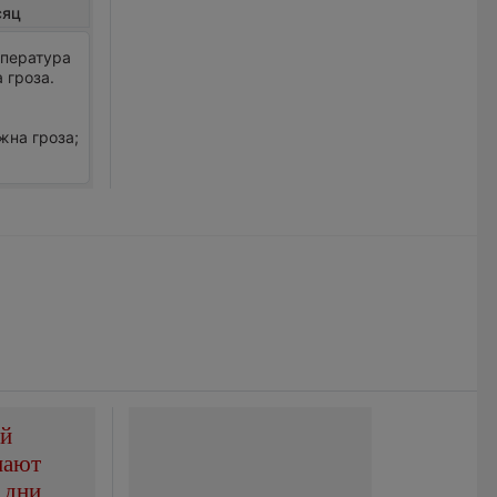
сяц
мпература
 гроза.
жна гроза;
ой
пают
 дни