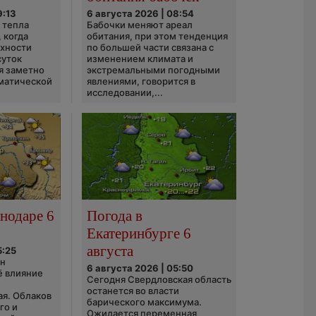
9:13
6 августа 2026 | 08:54
 тепла
Бабочки меняют ареал
 когда
обитания, при этом тенденция
рхности
по большей части связана с
суток
изменением климата и
я заметно
экстремальными погодными
матической
явлениями, говорится в
исследовании,...
нодаре 6
Погода в
Екатеринбурге 6
августа
5:25
он
6 августа 2026 | 05:50
ё влияние
Сегодня Свердловская область
ю
останется во власти
ая. Облаков
барического максимума.
го и
Ожидается переменная