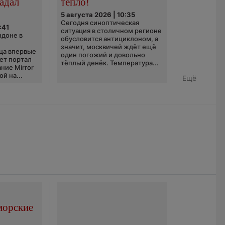
адал
тепло!
5 августа 2026 | 10:35
Сегодня синоптическая
:41
ситуация в столичном регионе
ндоне в
обусловится антициклоном, а
значит, москвичей ждёт ещё
ца впервые
один погожий и довольно
ает портал
тёплый денёк. Температура...
ние Mirror
й на...
Ещё
морские