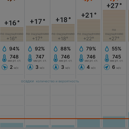
+27
°
+21
°
+18
°
+17
°
+16
°
по
по ощущению
по ощущению
по ощущению
по ощущению
ощущению
+17°
+18°
+22°
+16°
+27°
92%
88%
79%
94%
55%
747
746
746
748
745
мм рт. ст.
мм рт. ст.
мм рт. ст.
мм рт. ст.
мм рт. ст.
3
3
4
2
6
м/с
м/с
м/с
м/с
м/с
осадки
количество и вероятность