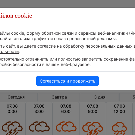
йлов cookie
Стихия
Природа
Технологии
Видео
айлы cookie, форму обратной связи и сервисы веб-аналитики (Я
сайта, анализа трафика и показа релевантной рекламы.
ь сайт, вы даёте согласие на обработку персональных данных в
альности
.
тоятельно ограничить или полностью запретить сохранение фай
ройки безопасности в вашем веб-браузере.
Россия
Кировская область
К
Почасовой прогноз погоды в Кирове
Согласиться и продолжить
Сегодня
Завтра
3 дня
5
07.08
07.08
07.08
07.08
07.08
0:00
3:00
6:00
9:00
12:00