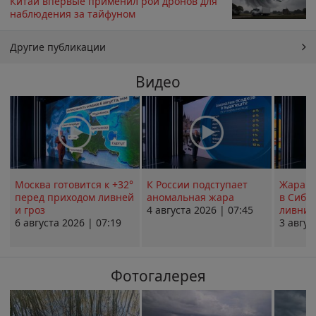
Китай впервые применил рой дронов для
наблюдения за тайфуном
Другие публикации
Видео
Москва готовится к +32°
К России подступает
Жара в
перед приходом ливней
аномальная жара
в Сиби
и гроз
4 августа 2026 | 07:45
ливни 
6 августа 2026 | 07:19
3 авгус
Фотогалерея