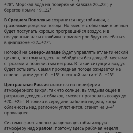
+28°. Морская вода на побережье Кавказа 20…23°, у
берегов Крыма 19…22°.
В
Среднем Поволжье
сохранится неустойчивая, с
грозовыми дождями погода. Но вместе с облаками в регион
будет поступать хорошо прогревшийся воздух, и в
полуденные часы столбики термометров будут колебаться
в диапазоне +22…+27°.
Погодой на
Северо-Западе
будет управлять атлантический
циклон, поэтому и здесь не обойдётся без дождей, местами
с грозами и порывистым ветром. В такой ситуации воздух
будет остывать. Самая прохладная погода ожидается на
севере – днём до +10…+15°, в южной части +18…+23°.
Центральная Россия
окажется на периферии
атмосферного вихря, так что солнце, выглядывающее в
разрывах дождевых облаков, сможет прогревать воздух до
+20…+25°. И только в середине рабочей недели, когда
облачность над регионом уплотнится, станет на 3–4°
прохладнее.
Системы фронтальных разделов дестабилизируют
атмосферу над
Уралом
, поэтому здесь рабочая неделя