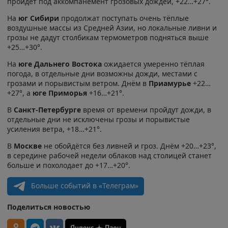
пройдёт под аккомпанемент грозовых дождей, +22…+27°.
На
юг Сибири
продолжат поступать очень тёплые
воздушные массы из Средней Азии, но локальные ливни и
грозы не дадут столбикам термометров подняться выше
+25…+30°.
На
юге Дальнего Востока
ожидается умеренно тёплая
погода, в отдельные дни возможны дожди, местами с
грозами и порывистым ветром. Днём в
Приамурье
+22…
+27°, а
юге Приморья
+16…+21°.
В
Санкт-Петербурге
время от времени пройдут дожди, в
отдельные дни не исключены грозы и порывистые
усиления ветра, +18…+21°.
В
Москве
не обойдётся без ливней и гроз. Днём +20…+23°,
в середине рабочей недели облаков над столицей станет
больше и похолодает до +17…+20°.
Больше событий в «Телеграм»
Поделиться новостью