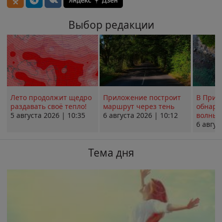
Выбор редакции
Лето продолжит щедро
Приложение построит
В Прим
раздавать своё тепло!
маршрут через тень
обнару
5 августа 2026 | 10:35
6 августа 2026 | 10:12
волны 
6 авгус
Тема дня