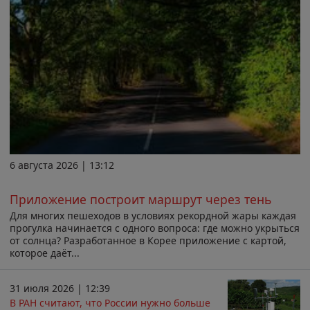
6 августа 2026 | 13:12
Приложение построит маршрут через тень
Для многих пешеходов в условиях рекордной жары каждая
прогулка начинается с одного вопроса: где можно укрыться
от солнца? Разработанное в Корее приложение с картой,
которое даёт...
31 июля 2026 | 12:39
В РАН считают, что России нужно больше