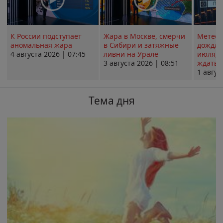
К России подступает
Жара в Москве, смерчи
Метеои
аномальная жара
в Сибири и затяжные
дождли
4 августа 2026 | 07:45
ливни на Урале
июля; 
3 августа 2026 | 08:51
ждать о
1 авгус
Тема дня