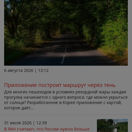
6 августа 2026 | 13:12
Приложение построит маршрут через тень
Для многих пешеходов в условиях рекордной жары каждая
прогулка начинается с одного вопроса: где можно укрыться
от солнца? Разработанное в Корее приложение с картой,
которое даёт...
31 июля 2026 | 12:39
В РАН считают, что России нужно больше