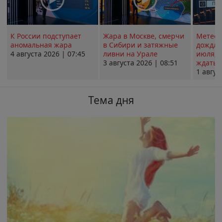
К России подступает
Жара в Москве, смерчи
Метеои
аномальная жара
в Сибири и затяжные
дождли
4 августа 2026 | 07:45
ливни на Урале
июля; 
3 августа 2026 | 08:51
ждать о
1 авгус
Тема дня