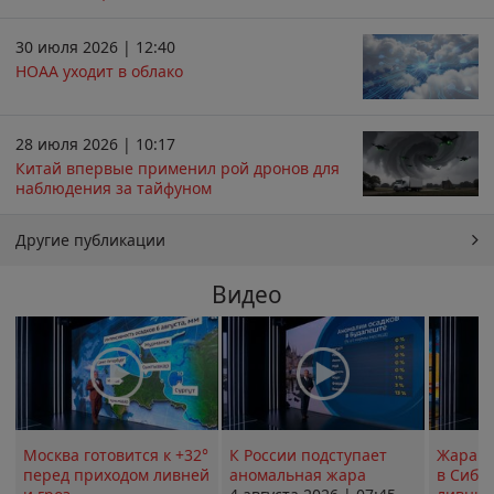
30 июля 2026 | 12:40
НОАА уходит в облако
28 июля 2026 | 10:17
Китай впервые применил рой дронов для
наблюдения за тайфуном
Другие публикации
Видео
Москва готовится к +32°
К России подступает
Жара в
перед приходом ливней
аномальная жара
в Сиби