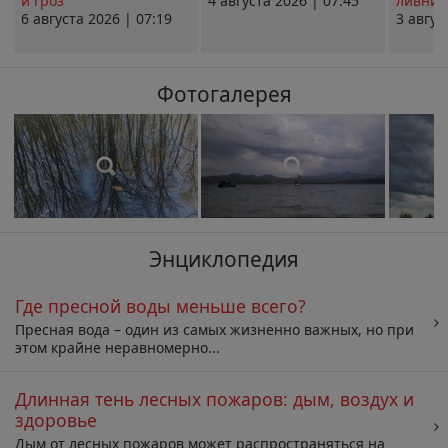
и гроз
4 августа 2026 | 07:45
ливни 
6 августа 2026 | 07:19
3 авгус
Фотогалерея
Энциклопедия
Где пресной воды меньше всего?
Пресная вода – один из самых жизненно важных, но при
этом крайне неравномерно...
Длинная тень лесных пожаров: дым, воздух и
здоровье
Дым от лесных пожаров может распространяться на