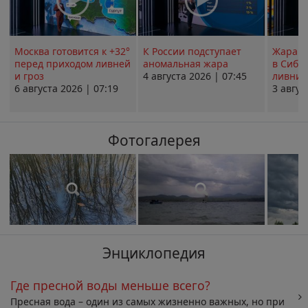
Москва готовится к +32°
К России подступает
Жара в
перед приходом ливней
аномальная жара
в Сиби
и гроз
4 августа 2026 | 07:45
ливни 
6 августа 2026 | 07:19
3 авгус
Фотогалерея
Энциклопедия
Где пресной воды меньше всего?
Пресная вода – один из самых жизненно важных, но при