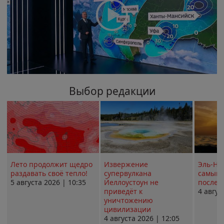
Выбор редакции
Лето продолжит щедро
Извержение
Эль-Ни
раздавать своё тепло!
супервулкана
самым 
5 августа 2026 | 10:35
Йеллоустоун не
послед
приведёт к
4 авгус
уничтожению
цивилизации
4 августа 2026 | 12:05