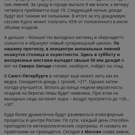
пик ливней. За среду в городе выпало 8 мм влаги, к вечеру
четверга прибавится ещё 19. Следующей ночью дожди
будут всё такими же сильными. В итоге за эту дождливую
сессию Курск может получить 45% от положенного в июле
объёма осадков.
А дальше – больше! На выходных каспиец и «Бернадетт»
сольются и образуют новый супермощный циклон.
По
нашему прогнозу, в эпицентре аномальных ливней
окажутся столица и окрестности. Здесь в субботу и
воскресенье местами выпадет свыше 50 мм дождя!
А
вот на
Северо-Западе
стихия, наоборот, пойдёт на спад.
В
Санкт-Петербурге
в четверг ещё может лить как из
ведра. Ожидается дождь с грозой, +21°. Однако затем
погода улучшится. Вплоть до конца недели вероятность
осадков на берегах Невы будет невелика. При этом на
выходных сюда заглянет жара – воздух прогреется до +28…
+30°.
Куда более драматично будут развиваться атмосферные
процессы в центре России. По сути, каждый день способен
преподнести метеорологические сюрпризы. И назвать их
приятными не приходится. Сегодня в
Москве
снова ливни,