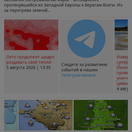
протянувшийся из Западной Европы к берегам Волги. Из-
за перегрева земной...
Лето продолжит щедро
Извер
раздавать своё тепло!
суперв
Следите за развитием
5 августа 2026 | 13:35
Йеллоу
событий в нашем
привед
Телеграм-канале
уничт
цивили
4 авгус