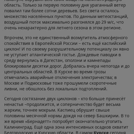
область. Только за первую половину дня ураганный ветер
повалил там более сотни деревьев. Без света осталось
множество населённых пунктов. По данным метеостанций,
воздушный поток максимально разгонялся до 29 м/с, что
очень нехарактерно для летнего сезона в этом регионе.
Впрочем, это не единственный возмутитель атмосферного
спокойствия в Европейской России – есть ещё каспийский
циклон! И по своему разрушительному потенциалу он явно
не уступает атлантической гостье. Дождевые паводки в
среду вернулись в Дагестан, оползни и камнепады
блокировали десятки дорог. Добралась вчера непогода и до
центральных областей. В Курске во время грозы
отмечались аварийные отключения электричества; в
Москве и Подмосковье тоже прошумели скоротечные
ливни, не обошлось без локальных подтоплений.
Сегодня состязание двух циклонов – кто больше принесёт
ненастья –продолжится, и соперничество будет весьма
жарким, точнее мокрым. Каспиец обрушит свыше
половины месячной нормы дождя на север Башкирии. В то
же время «Бернадетт» попробует окончательно утопить
Калининград. Ещё одна зона интенсивных осадков охватит
Белгородскую и Курскую области. В самом
Курске
сегодня