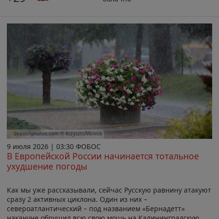
depositphotos.com © KrzysztofWinnik
9 июля 2026 | 03:30 ФОБОС
В Европейской России начинается тотальное
ухудшение погоды
Как мы уже рассказывали, сейчас Русскую равнину атакуют
сразу 2 активных циклона. Один из них –
североатлантический – под названием «Бернадетт»
накануне обрушил всю свою мощь на Калининградскую