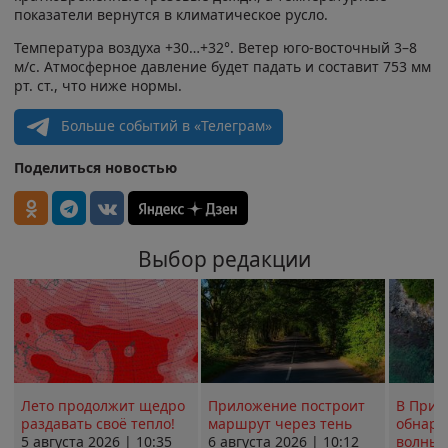
показатели вернутся в климатическое русло.
Температура воздуха +30…+32°. Ветер юго-восточный 3–8
м/с. Атмосферное давление будет падать и составит 753 мм
рт. ст., что ниже нормы.
Больше событий в «Телеграм»
Поделиться новостью
Выбор редакции
Лето продолжит щедро
Приложение построит
В Прим
раздавать своё тепло!
маршрут через тень
обнару
5 августа 2026 | 10:35
6 августа 2026 | 10:12
волны 