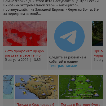
Самые жаркие дни этого лета наступают в центре России.
Виновник экстремальной жары – антициклон,
протянувшийся из Западной Европы к берегам Волги. Из-
за перегрева земной...
Лето продолжит щедро
Прилож
раздавать своё тепло!
маршру
Следите за развитием
5 августа 2026 | 13:35
6 авгус
событий в нашем
Телеграм-канале
Погода в Краснодаре 6
Погода в Екатеринбурге