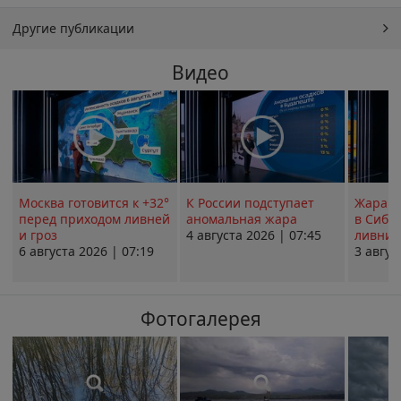
Другие публикации
Видео
Москва готовится к +32°
К России подступает
Жара в
перед приходом ливней
аномальная жара
в Сиби
и гроз
4 августа 2026 | 07:45
ливни 
6 августа 2026 | 07:19
3 авгус
Фотогалерея