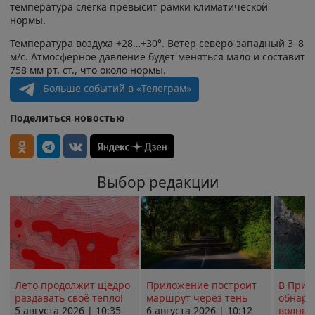
температура слегка превысит рамки климатической
нормы.
Температура воздуха +28…+30°. Ветер северо-западный 3–8
м/с. Атмосферное давление будет меняться мало и составит
758 мм рт. ст., что около нормы.
Больше событий в «Телеграм»
Поделиться новостью
Выбор редакции
Лето продолжит щедро
Приложение построит
В Прим
раздавать своё тепло!
маршрут через тень
обнару
5 августа 2026 | 10:35
6 августа 2026 | 10:12
волны 