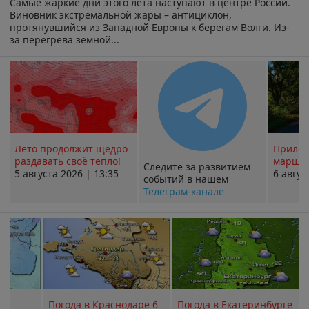
Самые жаркие дни этого лета наступают в центре России.
Виновник экстремальной жары – антициклон,
протянувшийся из Западной Европы к берегам Волги. Из-
за перегрева земной...
Лето продолжит щедро
Прилож
раздавать своё тепло!
маршру
Следите за развитием
5 августа 2026 | 13:35
6 авгус
событий в нашем
Телеграм-канале
Погода в Краснодаре 6
Погода в Екатеринбурге