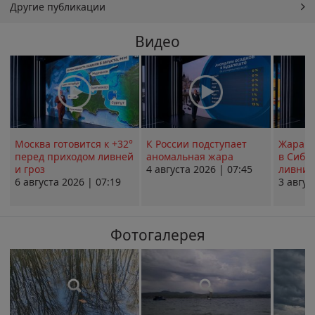
Другие публикации
Видео
Москва готовится к +32°
К России подступает
Жара в
перед приходом ливней
аномальная жара
в Сиби
и гроз
4 августа 2026 | 07:45
ливни 
6 августа 2026 | 07:19
3 авгус
Фотогалерея