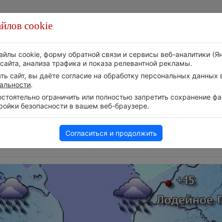
йлов cookie
Стихия
Природа
Технологии
Видео
айлы cookie, форму обратной связи и сервисы веб-аналитики (Я
сайта, анализа трафика и показа релевантной рекламы.
ь сайт, вы даёте согласие на обработку персональных данных в
альности
.
тоятельно ограничить или полностью запретить сохранение фай
ройки безопасности в вашем веб-браузере.
Следите за развитием
Атмосфера начала з
событий в нашем
6 августа 2026 | 12:19
Телеграм-канале
Согласиться и продолжить