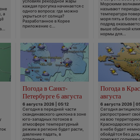
условиях рекордной жары
Морскими волнами
каждая прогулка начинается с
ионе
называют периоды,
одного вопроса: где можно
, а
температура пове
укрыться от солнца?
щё
моря пять и более 
Разработанное в Корее
подряд оказываетс
приложение с...
...
выше обычной кли
нормы для...
Погода в Санкт-
Погода в Крас
Петербурге 6 августа
августа
6 августа 2026 | 05:12
6 августа 2026 | 0
Сегодня в передней части
Сегодня антицикл
скандинавского циклона в зоне
распространит сво
у
юго-западных потоков в
на всю территори
атмосфере температурный
Краснодарского кр
ток
режим в регионе будет расти,
в небе будет немно
давление падать, в
обойдётся без дож
отдельных...
поможет солнечны