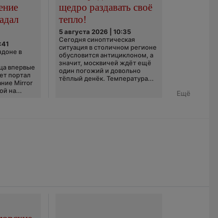
ение
щедро раздавать своё
адал
тепло!
5 августа 2026 | 10:35
Сегодня синоптическая
:41
ситуация в столичном регионе
ндоне в
обусловится антициклоном, а
значит, москвичей ждёт ещё
ца впервые
один погожий и довольно
ает портал
тёплый денёк. Температура...
ние Mirror
й на...
Ещё