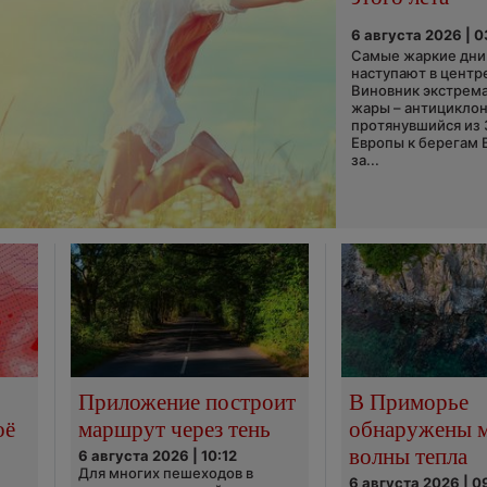
6 августа 2026 | 
Самые жаркие дни 
наступают в центр
Виновник экстрем
жары – антициклон
протянувшийся из
Европы к берегам 
за...
Приложение построит
В Приморье
оё
маршрут через тень
обнаружены 
волны тепла
6 августа 2026 | 10:12
Для многих пешеходов в
6 августа 2026 | 0