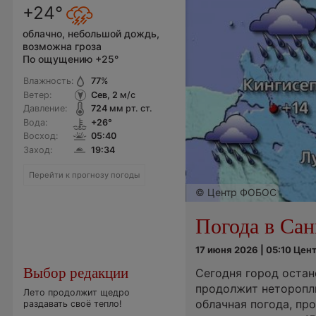
+24°
облачно, небольшой дождь,
возможна гроза
По ощущению +25°
Влажность:
77
%
Ветер:
Сев, 2
м/с
Давление:
724
мм рт. ст.
Вода:
+26°
Восход:
05:40
Заход:
19:34
Перейти к прогнозу погоды
© Центр ФОБОС
Погода в Сан
17 июня 2026 | 05:10 Це
Выбор редакции
Сегодня город остан
продолжит неторопл
Лето продолжит щедро
облачная погода, пр
раздавать своё тепло!