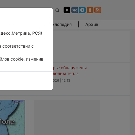
Фотогалерея
Энциклопедия
Архив
ндекс.Метрика, РСЯ)
 соответствии с
лов cookie, изменив
амерзать
В Приморье обнаружены
морские волны тепла
6 августа 2026 | 12:13