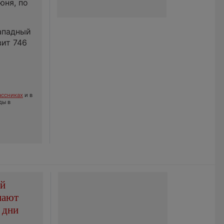
юня, по
западный
вит 746
ссниках
и в
ды в
ой
пают
 дни