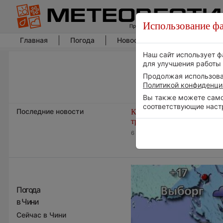
Использование фа
Главная
Погода
Новости погоды
Климат
Наш сайт использует ф
для улучшения работы 
Продолжая использоват
Политикой конфиденци
Вы также можете самос
соответствующие наст
Последние новости
Космическая погода и
транспорт
6 августа 2026 | 15:13
Погода
в Чини
Сейчас в Чини