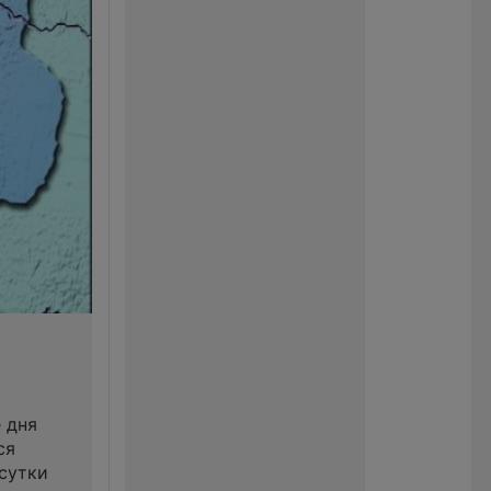
 дня
ся
 сутки