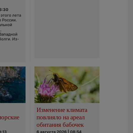
03:30
этого лета
е России.
альной
,
 Западной
Волги. Из-
Изменение климата
морские
повлияло на ареал
обитания бабочек
9:13
6 августа 2026 | 08:54