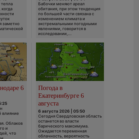
 тепла
Бабочки меняют ареал
 когда
обитания, при этом тенденция
рхности
по большей части связана с
суток
изменением климата и
я заметно
экстремальными погодными
матической
явлениями, говорится в
исследовании,...
нодаре 6
Погода в
Екатеринбурге 6
августа
5:25
он
6 августа 2026 | 05:50
ё влияние
Сегодня Свердловская область
ю
останется во власти
ая. Облаков
барического максимума.
го и
Ожидается переменная
дей, что
облачность, вероятность
м...