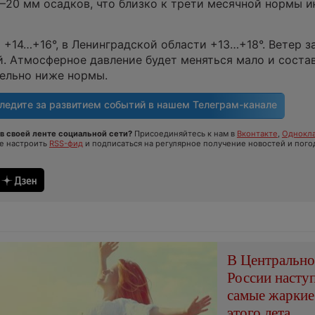
–20 мм осадков, что близко к трети месячной нормы и
 +14…+16°, в Ленинградской области +13…+18°. Ветер 
й. Атмосферное давление будет меняться мало и соста
ительно ниже нормы.
ледите за развитием событий в нашем
Телеграм-канале
в своей ленте социальной сети?
Присоединяйтесь к нам в
Вконтакте
,
Однокла
те настроить
RSS-фид
и подписаться на регулярное получение новостей и пого
В Центральн
России насту
самые жаркие
этого лета