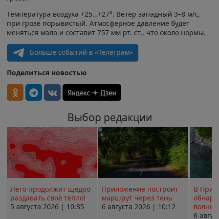
Температура воздуха +25…+27°. Ветер западный 3–8 м/с,
при грозе порывистый. Атмосферное давление будет
меняться мало и составит 757 мм рт. ст., что около нормы.
Больше событий в «Телеграм»
Поделиться новостью
Выбор редакции
Лето продолжит щедро
Приложение построит
В Прим
раздавать своё тепло!
маршрут через тень
обнару
5 августа 2026 | 10:35
6 августа 2026 | 10:12
волны 
6 авгус