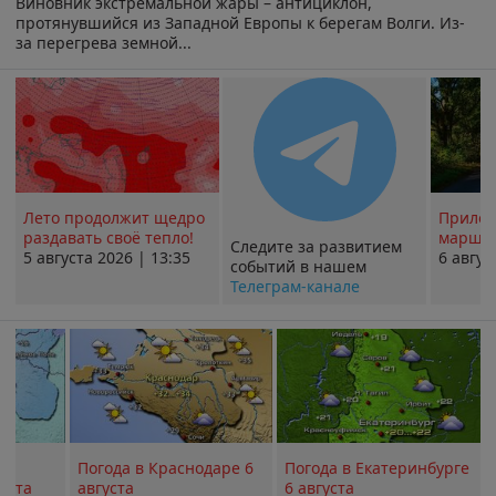
Виновник экстремальной жары – антициклон,
протянувшийся из Западной Европы к берегам Волги. Из-
за перегрева земной...
Лето продолжит щедро
Прилож
раздавать своё тепло!
маршру
Следите за развитием
5 августа 2026 | 13:35
6 авгус
событий в нашем
Телеграм-канале
Погода в Краснодаре 6
Погода в Екатеринбурге
уста
августа
6 августа