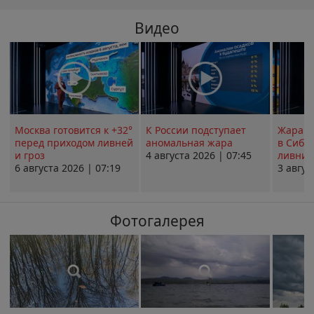
Видео
Москва готовится к +32°
К России подступает
Жара в
перед приходом ливней
аномальная жара
в Сиби
и гроз
4 августа 2026 | 07:45
ливни 
6 августа 2026 | 07:19
3 авгус
Фотогалерея