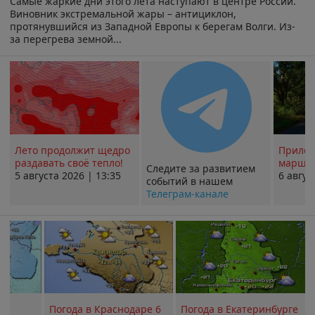
Самые жаркие дни этого лета наступают в центре России.
Виновник экстремальной жары – антициклон,
протянувшийся из Западной Европы к берегам Волги. Из-
за перегрева земной...
Лето продолжит щедро
Прилож
раздавать своё тепло!
маршру
Следите за развитием
5 августа 2026 | 13:35
6 авгус
событий в нашем
Телеграм-канале
Погода в Краснодаре 6
Погода в Екатеринбурге