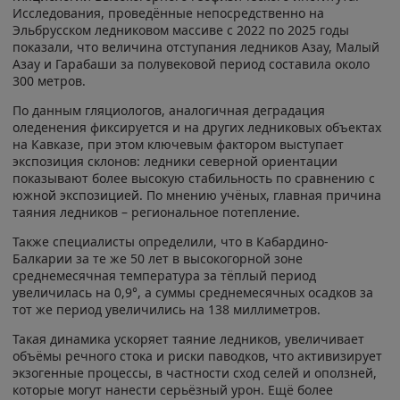
Исследования, проведённые непосредственно на
Эльбрусском ледниковом массиве с 2022 по 2025 годы
показали, что величина отступания ледников Азау, Малый
Азау и Гарабаши за полувековой период составила около
300 метров.
По данным гляциологов, аналогичная деградация
оледенения фиксируется и на других ледниковых объектах
на Кавказе, при этом ключевым фактором выступает
экспозиция склонов: ледники северной ориентации
показывают более высокую стабильность по сравнению с
южной экспозицией. По мнению учёных, главная причина
таяния ледников – региональное потепление.
Также специалисты определили, что в Кабардино-
Балкарии за те же 50 лет в высокогорной зоне
среднемесячная температура за тёплый период
увеличилась на 0,9°, а суммы среднемесячных осадков за
тот же период увеличились на 138 миллиметров.
Такая динамика ускоряет таяние ледников, увеличивает
объёмы речного стока и риски паводков, что активизирует
экзогенные процессы, в частности сход селей и оползней,
которые могут нанести серьёзный урон. Ещё более