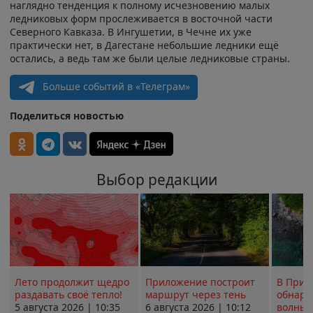
наглядно тенденция к полному исчезновению малых
ледниковых форм прослеживается в восточной части
Северного Кавказа. В Ингушетии, в Чечне их уже
практически нет, в Дагестане небольшие ледники ещё
остались, а ведь там же были целые ледниковые страны.
Больше событий в «Телеграм»
Поделиться новостью
Выбор редакции
Лето продолжит щедро
Приложение построит
В Прим
раздавать своё тепло!
маршрут через тень
обнару
5 августа 2026 | 10:35
6 августа 2026 | 10:12
волны 