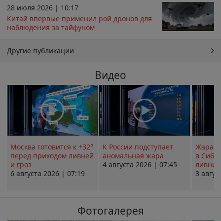
28 июля 2026 | 10:17
Китай впервые применил рой дронов для
наблюдения за тайфуном
Другие публикации
Видео
Москва готовится к +32°
К России подступает
Жара в
перед приходом ливней
аномальная жара
в Сиби
и гроз
4 августа 2026 | 07:45
ливни 
6 августа 2026 | 07:19
3 авгус
Фотогалерея