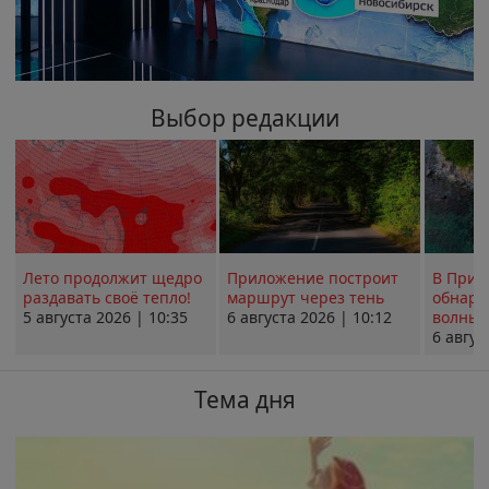
Выбор редакции
Лето продолжит щедро
Приложение построит
В Прим
раздавать своё тепло!
маршрут через тень
обнару
5 августа 2026 | 10:35
6 августа 2026 | 10:12
волны 
6 авгус
Тема дня