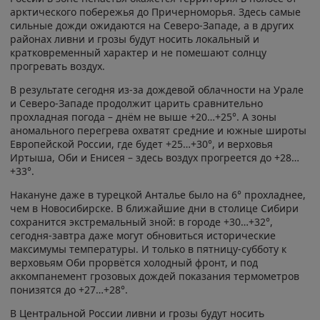
арктического побережья до Причерноморья. Здесь самые
сильные дожди ожидаются на Северо-Западе, а в других
районах ливни и грозы будут носить локальный и
кратковременный характер и не помешают солнцу
прогревать воздух.
В результате сегодня из-за дождевой облачности на Урале
и Северо-Западе продолжит царить сравнительно
прохладная погода – днём не выше +20…+25°. А зоны
аномального перегрева охватят средние и южные широты
Европейской России, где будет +25…+30°, и верховья
Иртыша, Оби и Енисея – здесь воздух прогреется до +28…
+33°.
Накануне даже в турецкой Анталье было на 6° прохладнее,
чем в Новосибирске. В ближайшие дни в столице Сибири
сохранится экстремальный зной: в городе +30…+32°,
сегодня-завтра даже могут обновиться исторические
максимумы температуры. И только в пятницу-субботу к
верховьям Оби прорвётся холодный фронт, и под
аккомпанемент грозовых дождей показания термометров
понизятся до +27…+28°.
В Центральной России ливни и грозы будут носить