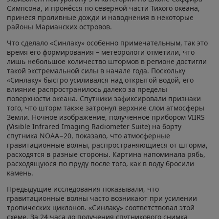
Симпсона, и пронёсся по северной части Тихого океана,
принеся проливные дожди и наводнения в некоторые
районы Марианских островов.
Что сделало «Синлаку» особенно примечательным, так это
время его формирования – метеорологи отметили, что
лишь небольшое количество штормов в регионе достигли
такой экстремальной силы в начале года. Поскольку
«Синлаку» быстро усиливался над открытой водой, его
влияние распространилось далеко за пределы
поверхности океана. Спутники зафиксировали признаки
того, что шторм также затронул верхние слои атмосферы
Земли. Ночное изображение, полученное прибором VIIRS
(Visible Infrared Imaging Radiometer Suite) на борту
спутника NOAA−20, показало, что атмосферные
гравитационные волны, распространяющиеся от шторма,
расходятся в разные стороны. Картина напоминала рябь,
расходящуюся по пруду после того, как в воду бросили
камень.
Предыдущие исследования показывали, что
гравитационные волны часто возникают при усилении
тропических циклонов. «Синлаку» соответствовал этой
схеме. За 24 часа до получения спутникового снимка