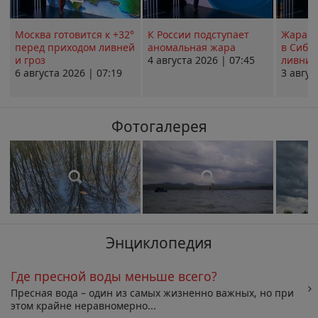
Москва готовится к +32°
К России подступает
Жара в
перед приходом ливней
аномальная жара
в Сиби
и гроз
4 августа 2026 | 07:45
ливни 
6 августа 2026 | 07:19
3 авгус
Фотогалерея
Энциклопедия
Где пресной воды меньше всего?
Пресная вода – один из самых жизненно важных, но при
этом крайне неравномерно...