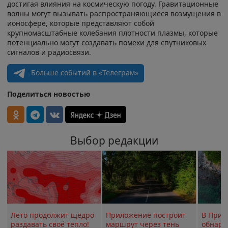
достигая влияния на космическую погоду. Гравитационные
волны могут вызывать распространяющиеся возмущения в
ионосфере, которые представляют собой
крупномасштабные колебания плотности плазмы, которые
потенциально могут создавать помехи для спутниковых
сигналов и радиосвязи.
Больше событий в «Телеграм»
Поделиться новостью
Выбор редакции
Лето продолжит щедро
Приложение построит
В Прим
раздавать своё тепло!
маршрут через тень
обнару