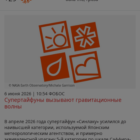
© NASA Earth Observatory/Michala Garrison
6 июня 2026 | 10:54 ФОБОС
Супертайфуны вызывают гравитационные
волны
В апреле 2026 года супертайфун «Синлаку» усилился до
наивысшей категории, используемой Японским
метеорологическим агентством, и примерно
эквивалентной урагану 5-й категории по шкале Саффира-