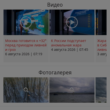
Видео
Москва готовится к +32°
К России подступает
Жара в
перед приходом ливней
аномальная жара
в Сиби
и гроз
4 августа 2026 | 07:45
ливни 
6 августа 2026 | 07:19
3 авгус
Фотогалерея