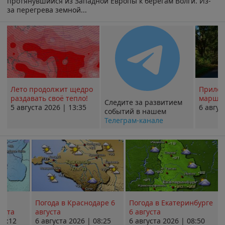
протянувшийся из Западной Европы к берегам Волги. Из-
за перегрева земной...
Лето продолжит щедро
Прилож
раздавать своё тепло!
маршру
Следите за развитием
5 августа 2026 | 13:35
6 авгус
событий в нашем
Телеграм-канале
Погода в Краснодаре 6
Погода в Екатеринбурге
уста
августа
6 августа
08:12
6 августа 2026 | 08:25
6 августа 2026 | 08:50