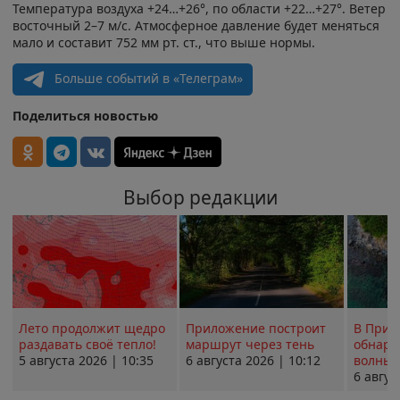
Температура воздуха +24…+26°, по области +22…+27°. Ветер
восточный 2–7 м/с. Атмосферное давление будет меняться
мало и составит 752 мм рт. ст., что выше нормы.
Больше событий в «Телеграм»
Поделиться новостью
Выбор редакции
Лето продолжит щедро
Приложение построит
В Прим
раздавать своё тепло!
маршрут через тень
обнару
5 августа 2026 | 10:35
6 августа 2026 | 10:12
волны 
6 авгус