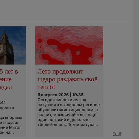
5 лет в
Лето продолжит
ение
щедро раздавать своё
адал
тепло!
5 августа 2026 | 10:35
Сегодня синоптическая
:41
ситуация в столичном регионе
ндоне в
обусловится антициклоном, а
значит, москвичей ждёт ещё
ца впервые
один погожий и довольно
ает портал
тёплый денёк. Температура...
ние Mirror
й на...
Ещё