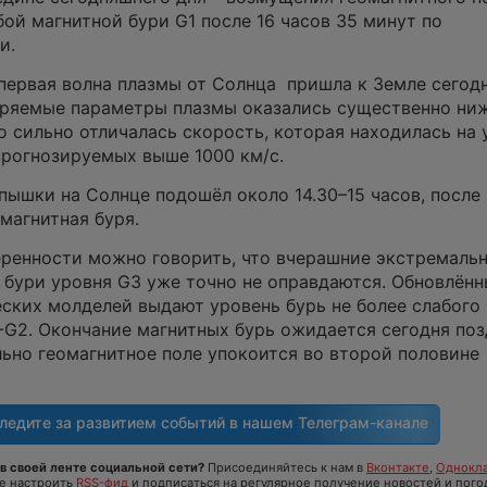
бой магнитной бури G1 после 16 часов 35 минут по
и.
 первая волна плазмы от Солнца пришла к Земле сегод
меряемые параметры плазмы оказались существенно ни
 сильно отличалась скорость, которая находилась на 
прогнозируемых выше 1000 км/с.
пышки на Солнце подошёл около 14.30–15 часов, после
магнитная буря.
еренности можно говорить, что вчерашние экстремаль
 бури уровня G3 уже точно не оправдаются. Обновлён
ских молделей выдают уровень бурь не более слабого
-G2. Окончание магнитных бурь ожидается сегодня по
льно геомагнитное поле упокоится во второй половине
ледите за развитием событий в нашем
Телеграм-канале
в своей ленте социальной сети?
Присоединяйтесь к нам в
Вконтакте
,
Однокла
те настроить
RSS-фид
и подписаться на регулярное получение новостей и пого