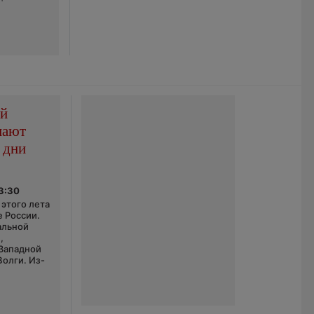
ой
пают
 дни
03:30
этого лета
е России.
альной
,
 Западной
Волги. Из-