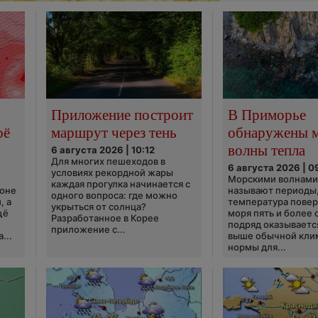
Приложение построит
В Приморье
оё
маршрут через тень
обнаружены 
волны тепла
6 августа 2026 | 10:12
Для многих пешеходов в
6 августа 2026 | 0
условиях рекордной жары
Морскими волнами
каждая прогулка начинается с
ионе
называют периоды,
одного вопроса: где можно
, а
температура пове
укрыться от солнца?
щё
моря пять и более 
Разработанное в Корее
подряд оказываетс
приложение с...
...
выше обычной кли
нормы для...