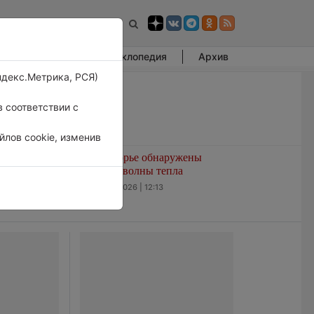
Фотогалерея
Энциклопедия
Архив
ндекс.Метрика, РСЯ)
 соответствии с
лов cookie, изменив
амерзать
В Приморье обнаружены
морские волны тепла
6 августа 2026 | 12:13