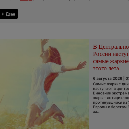
В Центральн
России насту
самые жаркие
этого лета
6 августа 2026 | 
Самые жаркие дни 
наступают в центр
Виновник экстрем
жары – антициклон
протянувшийся из
Европы к берегам 
за...