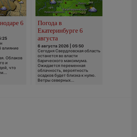
нодаре 6
Погода в
Екатеринбурге 6
августа
5:25
он
6 августа 2026 | 05:50
ё влияние
Сегодня Свердловская область
ю
останется во власти
ая. Облаков
барического максимума.
го и
Ожидается переменная
дей, что
облачность, вероятность
м...
осадков будет близка к нулю.
Ветры северных...