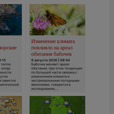
Изменение климата
морские
повлияло на ареал
обитания бабочек
9:13
6 августа 2026 | 08:54
 тепла
Бабочки меняют ареал
 когда
обитания, при этом тенденция
рхности
по большей части связана с
суток
изменением климата и
я заметно
экстремальными погодными
матической
явлениями, говорится в
исследовании,...