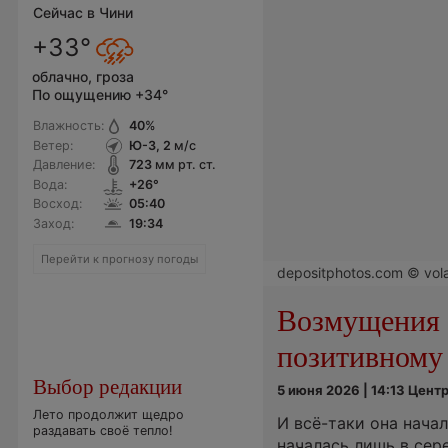
Сейчас в Чини
+33°
облачно, гроза
По ощущению +34°
Влажность:
40
%
Ветер:
Ю-З, 2
м/с
Давление:
723
мм рт. ст.
Вода:
+26°
Восход:
05:40
Заход:
19:34
Перейти к прогнозу погоды
depositphotos.com © vola
Возмущения 
позитивному
Выбор редакции
5 июня 2026 | 14:13 Цен
Лето продолжит щедро
И всё-таки она нача
раздавать своё тепло!
началась лишь в сер