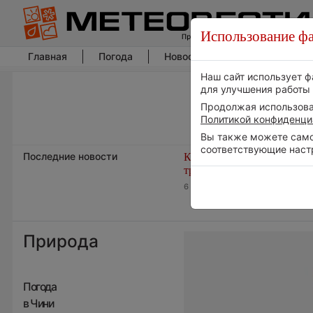
Использование фа
Главная
Погода
Новости погоды
Климат
Наш сайт использует ф
для улучшения работы 
Продолжая использоват
Политикой конфиденци
Вы также можете самос
соответствующие наст
Последние новости
Космическая погода влияе
транспорт
6 августа 2026 | 15:13
Природа
Погода
в Чини