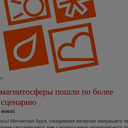
rt
магнитосферы пошли по более
 сценарию
тр ФОБОС
лась! Магнитная буря, ожидаемая вечером минувшего че
едине сегодняшнего дня – возмущения геомагнитного п