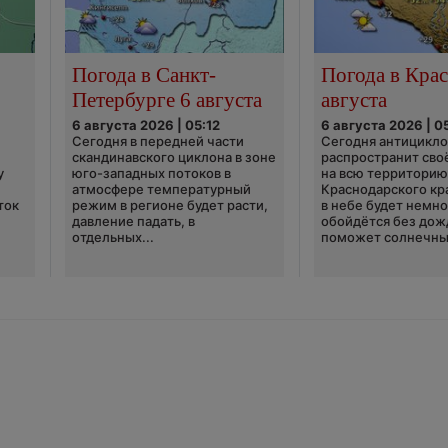
Погода в Санкт-
Погода в Крас
Петербурге 6 августа
августа
6 августа 2026 | 05:12
6 августа 2026 | 0
Сегодня в передней части
Сегодня антицикл
скандинавского циклона в зоне
распространит сво
у
юго-западных потоков в
на всю территори
атмосфере температурный
Краснодарского кр
ток
режим в регионе будет расти,
в небе будет немно
давление падать, в
обойдётся без дож
отдельных...
поможет солнечны