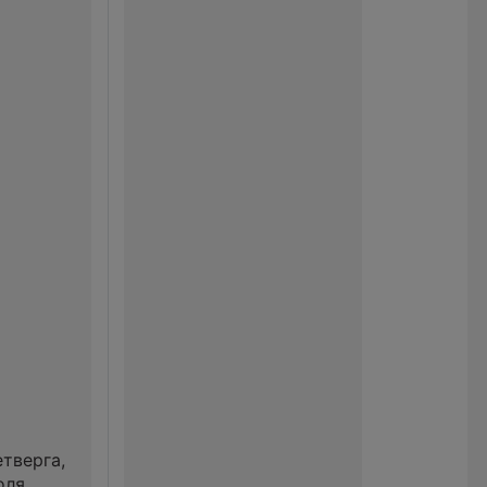
тверга,
оля