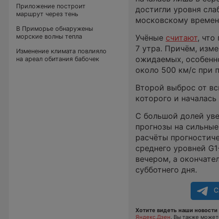
Приложение построит
достигли уровня сла
маршрут через тень
московскому времен
В Приморье обнаружены
морские волны тепла
Учёные
считают
, что
7 утра. Причём, из
Изменение климата повлияло
ожидаемых, особенно
на ареал обитания бабочек
около 500 км/с при 
Второй выброс от вс
которого и началась 
С большой долей ув
прогнозы на сильные
расчёты прогностиче
среднего уровней G1
вечером, а окончате
субботнего дня.
С
Хотите видеть наши новости 
Яндекс.Дзен
. Вы также може