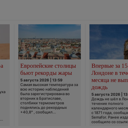
ра
Европейские столицы
Впервые за 15
бьют рекорды жары
Лондоне в теч
месяца не вып
5 августа 2026 | 13:59
Самая высокая температура за
дождь
всю историю наблюдений
уха
была зарегистрирована во
5 августа 2026 | 13
вторник в Братиславе,
Дождь не шёл в Ло
столбики термометров
течение полного
поднялись до рекордных
календарного меся
+40,8° , сообщил...
с 1871 года, сообщ
Semafor. Ранее изда
..
сообщило со ссылко