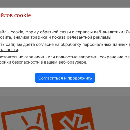
йлов cookie
Стихия
Природа
Технологии
Видео
айлы cookie, форму обратной связи и сервисы веб-аналитики (Я
сайта, анализа трафика и показа релевантной рекламы.
ь сайт, вы даёте согласие на обработку персональных данных в
альности
.
тоятельно ограничить или полностью запретить сохранение фай
ройки безопасности в вашем веб-браузере.
Следите за развитием
т на
Атмосфера начала з
событий в нашем
6 августа 2026 | 12:19
Телеграм-канале
Согласиться и продолжить