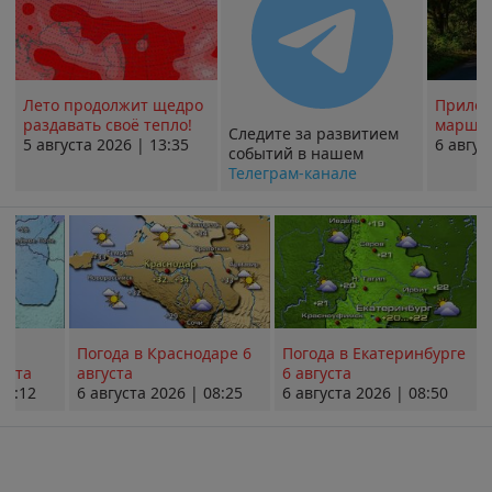
Лето продолжит щедро
Прилож
раздавать своё тепло!
маршру
Следите за развитием
5 августа 2026 | 13:35
6 авгус
событий в нашем
Телеграм-канале
Погода в Краснодаре 6
Погода в Екатеринбурге
уста
августа
6 августа
08:12
6 августа 2026 | 08:25
6 августа 2026 | 08:50