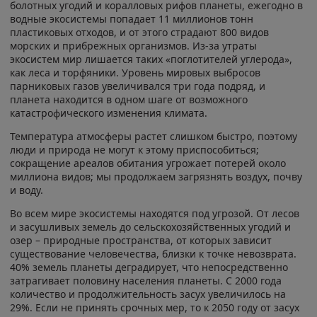
болотных угодий и коралловых рифов планеты, ежегодно в
водные экосистемы попадает 11 миллионов тонн
пластиковых отходов, и от этого страдают 800 видов
морских и прибрежных организмов. Из-за утраты
экосистем мир лишается таких «поглотителей углерода»,
как леса и торфяники. Уровень мировых выбросов
парниковых газов увеличивался три года подряд, и
планета находится в одном шаге от возможного
катастрофического изменения климата.
Температура атмосферы растет слишком быстро, поэтому
люди и природа не могут к этому приспособиться;
сокращение ареалов обитания угрожает потерей около
миллиона видов; мы продолжаем загрязнять воздух, почву
и воду.
Во всем мире экосистемы находятся под угрозой. От лесов
и засушливых земель до сельскохозяйственных угодий и
озер – природные пространства, от которых зависит
существование человечества, близки к точке невозврата.
40% земель планеты деградирует, что непосредственно
затрагивает половину населения планеты. С 2000 года
количество и продолжительность засух увеличилось на
29%. Если не принять срочных мер, то к 2050 году от засух