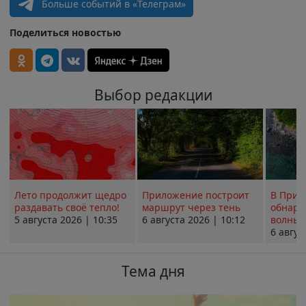
Больше событий в «Телеграм»
Поделиться новостью
Выбор редакции
Лето продолжит щедро
Приложение построит
В Прим
раздавать своё тепло!
маршрут через тень
обнару
5 августа 2026 | 10:35
6 августа 2026 | 10:12
волны 
6 авгус
Тема дня