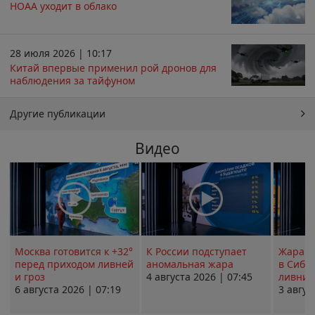
НОАА уходит в облако
28 июля 2026 | 10:17
Китай впервые применил рой дронов для
наблюдения за тайфуном
Другие публикации
Видео
Москва готовится к +32°
К России подступает
Жара в
перед приходом ливней
аномальная жара
в Сиби
и гроз
4 августа 2026 | 07:45
ливни 
6 августа 2026 | 07:19
3 авгус