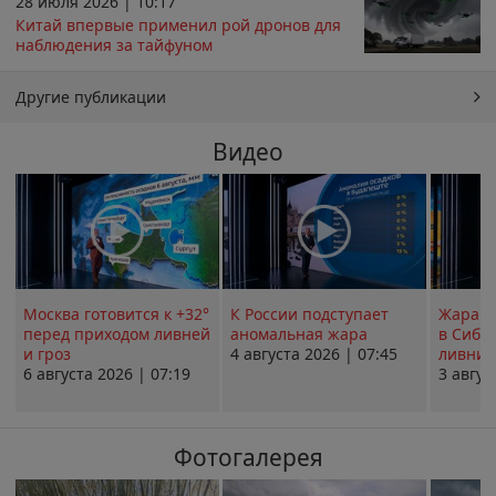
28 июля 2026 | 10:17
Китай впервые применил рой дронов для
наблюдения за тайфуном
Другие публикации
Видео
Москва готовится к +32°
К России подступает
Жара в
перед приходом ливней
аномальная жара
в Сиби
и гроз
4 августа 2026 | 07:45
ливни 
6 августа 2026 | 07:19
3 авгус
Фотогалерея