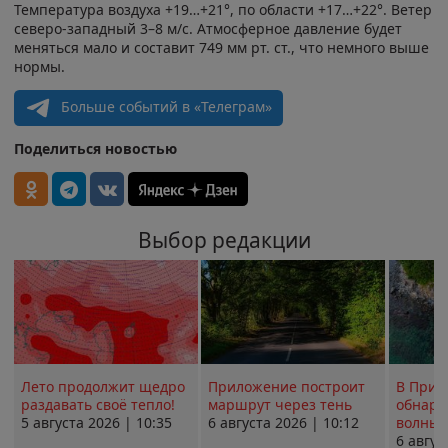
Температура воздуха +19…+21°, по области +17…+22°. Ветер
северо-западный 3–8 м/с. Атмосферное давление будет
меняться мало и составит 749 мм рт. ст., что немного выше
нормы.
Больше событий в «Телеграм»
Поделиться новостью
Выбор редакции
Лето продолжит щедро
Приложение построит
В Прим
раздавать своё тепло!
маршрут через тень
обнару
5 августа 2026 | 10:35
6 августа 2026 | 10:12
волны 
6 авгус