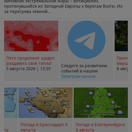
Виновник экстремальной жары – антициклон,
протянувшийся из Западной Европы к берегам Волги. Из-
за перегрева земной...
Лето продолжит щедро
Прилож
раздавать своё тепло!
маршру
Следите за развитием
5 августа 2026 | 13:35
6 авгус
событий в нашем
Телеграм-канале
Погода в Краснодаре 6
Погода в Екатеринбурге
уста
августа
6 августа