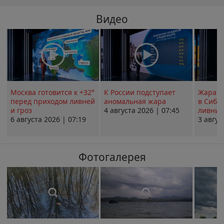
Видео
Москва готовится к +32°
К России подступает
Жара в
перед приходом ливней
аномальная жара
в Сиби
и гроз
4 августа 2026 | 07:45
ливни 
6 августа 2026 | 07:19
3 авгус
Фотогалерея