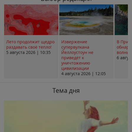
Лето продолжит щедро
Извержение
В Прим
раздавать своё тепло!
супервулкана
обнару
5 августа 2026 | 10:35
Йеллоустоун не
волны 
приведёт к
6 авгус
уничтожению
цивилизации
4 августа 2026 | 12:05
Тема дня