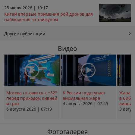
28 июля 2026 | 10:17
Китай впервые применил рой дронов для
наблюдения за тайфуном
Другие публикации
Видео
Москва готовится к +32°
К России подступает
Жара в
перед приходом ливней
аномальная жара
в Сиби
и гроз
4 августа 2026 | 07:45
ливни 
6 августа 2026 | 07:19
3 авгус
Фотогалерея