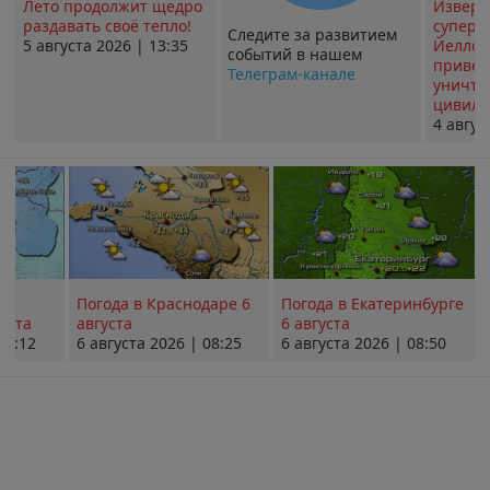
Лето продолжит щедро
Извер
раздавать своё тепло!
суперв
Следите за развитием
5 августа 2026 | 13:35
Йеллоу
событий в нашем
привед
Телеграм-канале
уничт
цивили
4 авгус
Погода в Краснодаре 6
Погода в Екатеринбурге
уста
августа
6 августа
08:12
6 августа 2026 | 08:25
6 августа 2026 | 08:50